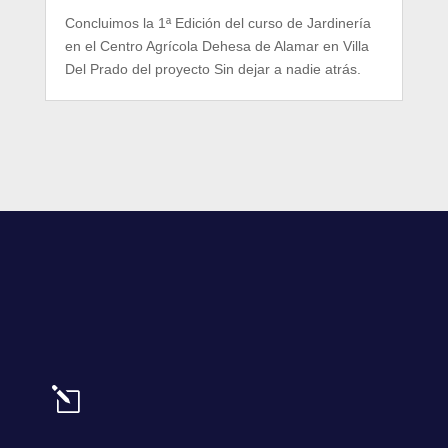
Concluimos la 1ª Edición del curso de Jardinería
en el Centro Agrícola Dehesa de Alamar en Villa
Del Prado del proyecto Sin dejar a nadie atrás.
l